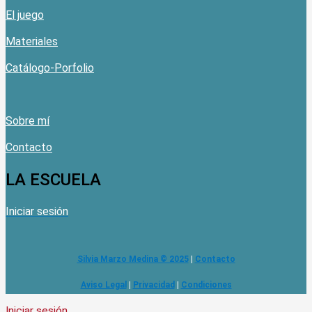
El juego
Materiales
Catálogo-Porfolio
Sobre mí
Contacto
LA ESCUELA
Iniciar sesión
Silvia Marzo Medina © 2025
|
Contacto
Aviso Legal
|
Privacidad
|
Condiciones
Iniciar sesión