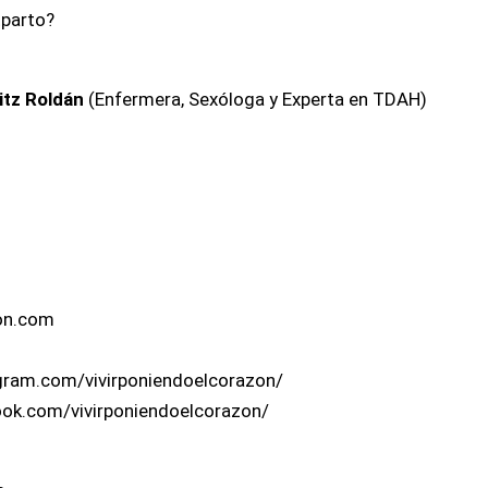
tparto?
itz Roldán
(Enfermera, Sexóloga y Experta en TDAH)
zon.com
agram.com/vivirponiendoelcorazon/
ook.com/vivirponiendoelcorazon/