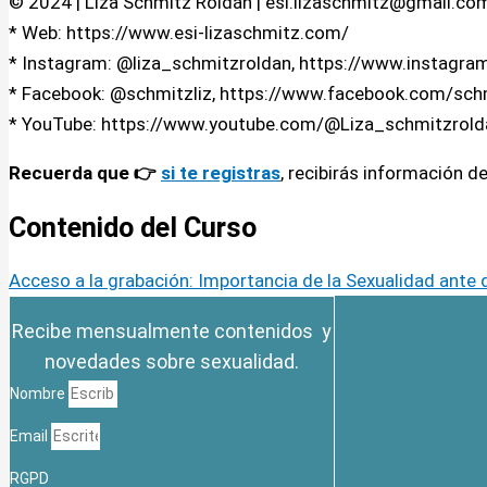
© 2024 | Liza Schmitz Roldán | esi.lizaschmitz@gmail.co
* Web: https://www.esi-lizaschmitz.com/
* Instagram: @liza_schmitzroldan, https://www.instagra
* Facebook: @schmitzliz, https://www.facebook.com/schm
* YouTube: https://www.youtube.com/@Liza_schmitzrold
Recuerda que 👉
si te registras
, recibirás información d
Contenido del Curso
Acceso a la grabación: Importancia de la Sexualidad ante d
Recibe mensualmente contenidos y
novedades sobre sexualidad.
Nombre
Email
RGPD