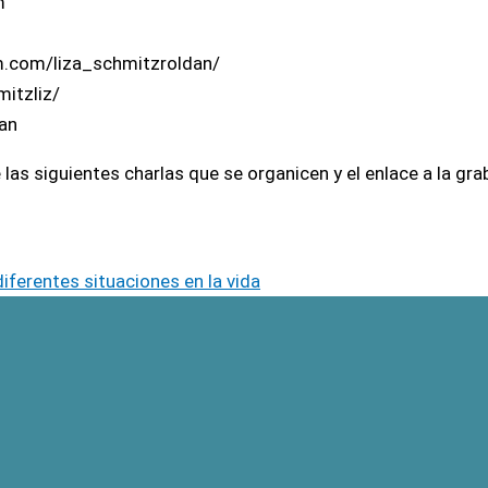
m
m.com/liza_schmitzroldan/
itzliz/
an
e las siguientes charlas que se organicen y el enlace a la gra
iferentes situaciones en la vida