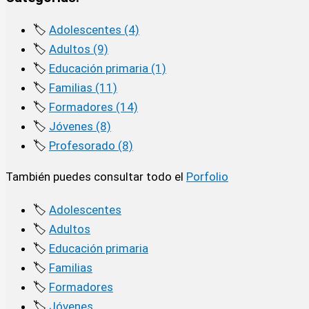
🏷️
Adolescentes (4)
🏷️
Adultos (9)
🏷️
Educación primaria (1)
🏷️
Familias (11)
🏷️
Formadores (14)
🏷️
Jóvenes (8)
🏷️
Profesorado (8)
También puedes consultar todo el
Porfolio
🏷️
Adolescentes
🏷️
Adultos
🏷️
Educación primaria
🏷️
Familias
🏷️
Formadores
🏷️
Jóvenes