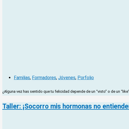
Familias
,
Formadores
,
Jóvenes
,
Porfolio
¿Alguna vez has sentido que tu felicidad depende de un “visto” o de un “li
Taller: ¡Socorro mis hormonas no entienden