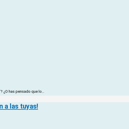
ke”? ¿O has pensado que lo…
 a las tuyas!