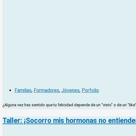
Familias
,
Formadores
,
Jóvenes
,
Porfolio
¿Alguna vez has sentido que tu felicidad depende de un “visto” o de un “li
Taller: ¡Socorro mis hormonas no entienden