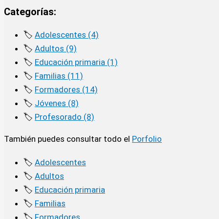
Categorías:
🏷️
Adolescentes (4)
🏷️
Adultos (9)
🏷️
Educación primaria (1)
🏷️
Familias (11)
🏷️
Formadores (14)
🏷️
Jóvenes (8)
🏷️
Profesorado (8)
También puedes consultar todo el
Porfolio
🏷️
Adolescentes
🏷️
Adultos
🏷️
Educación primaria
🏷️
Familias
🏷️
Formadores