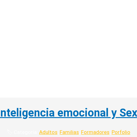
 Inteligencia emocional y Se
🏷️ Categoría:
Adultos
,
Familias
,
Formadores
,
Porfolio