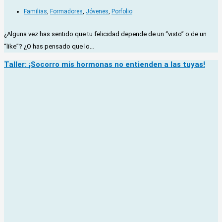
Familias
,
Formadores
,
Jóvenes
,
Porfolio
¿Alguna vez has sentido que tu felicidad depende de un “visto” o de un
“like”? ¿O has pensado que lo…
Taller: ¡Socorro mis hormonas no entienden a las tuyas!