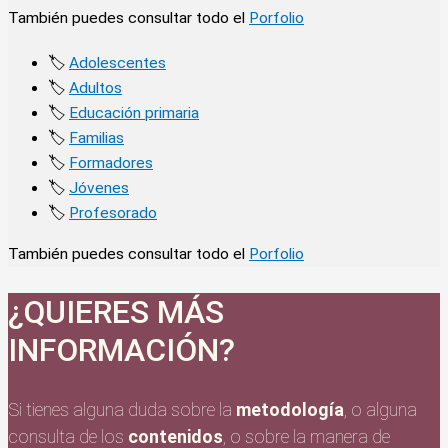
También puedes consultar todo el
Porfolio
🏷️
Adolescentes
🏷️
Adultos
🏷️
Educación primaria
🏷️
Familias
🏷️
Formadores
🏷️
Jóvenes
🏷️
Profesorado
También puedes consultar todo el
Porfolio
¿QUIERES MÁS
INFORMACIÓN?
Si tienes alguna duda sobre la
metodología
, o alguna
consulta de los
contenidos
, o sobre la manera de