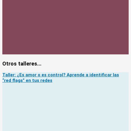
Otros talleres...
Taller: ¿Es amor o es control? Aprende a identificar las
“red flags” en tus redes