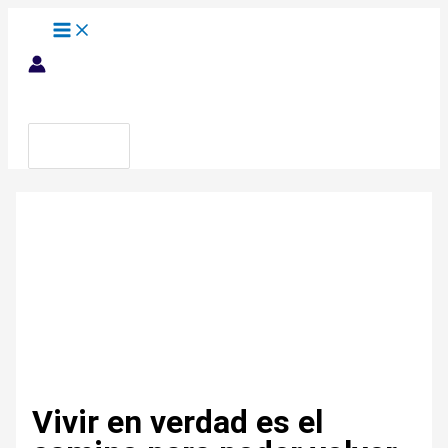
Ir
Escribe
Nombre*
Correo
Web
al
aquí...
electrónico*
contenido
Buscar
por:
Vivir en verdad es el