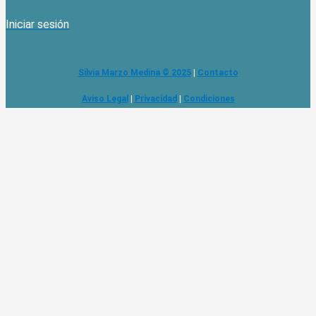
Iniciar sesión
Silvia Marzo Medina © 2025
|
Contacto
Aviso Legal
|
Privacidad
|
Condiciones